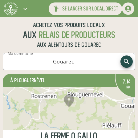
se lancer sur local.direct
Achetez vos produits locaux
aux
relais de producteurs
aux alentours de
Gouarec
Ma commune
à Plouguernével
7,14
km
la ferme o gallo