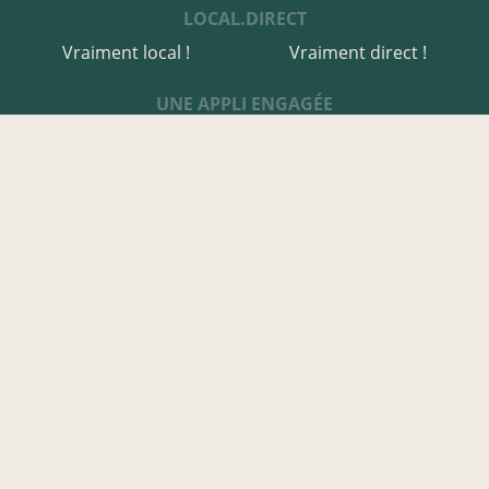
LOCAL.DIRECT
Vraiment local !
Vraiment direct !
UNE APPLI ENGAGÉE
Une appli à prix libre
Des relais de producteurs
Une appli co-construite
Des co-livraisons
EN CÔTES-D'ARMOR