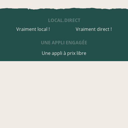
LOCAL.DIRECT
Vraiment local !
Vraiment direct !
UNE APPLI ENGAGÉE
Une appli à prix libre
Des relais de producteurs
Une appli co-construite
Des co-livraisons
EN CÔTES-D'ARMOR