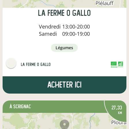
la ferme o gallo
Vendredi
13:00-20:00
Samedi
09:00-19:00
légumes
la ferme o gallo
CERTIFIÉ PAR FR-BIO-01
AGRICULTURE FRANCE
Acheter ici
à Scrignac
27,33
km