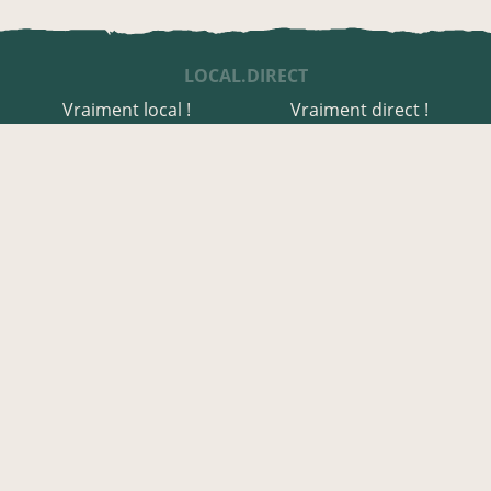
LOCAL.DIRECT
Vraiment local !
Vraiment direct !
UNE APPLI ENGAGÉE
Une appli à prix libre
Des relais de producteurs
Une appli co-construite
Des co-livraisons
EN SAVOIE