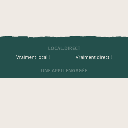
LOCAL.DIRECT
Vraiment local !
Vraiment direct !
UNE APPLI ENGAGÉE
Une appli à prix libre
Des relais de producteurs
Une appli co-construite
Des co-livraisons
EN CÔTE-D'OR