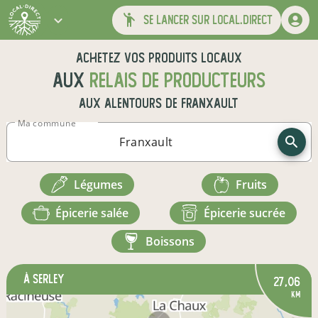
se lancer sur local.direct
Achetez vos produits locaux
aux
relais de producteurs
aux alentours de
Franxault
Ma commune
légumes
fruits
épicerie salée
épicerie sucrée
boissons
à Serley
27,06
km