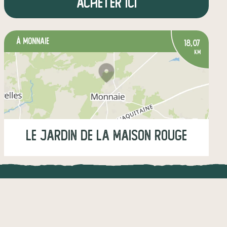
Acheter ici
à Monnaie
18,07
km
Le Jardin de la Maison Rouge
Lundi
18:00-19:00
Jeudi
18:00-19:00
UNE APPLI ENGAGÉE
CT
légumes
fruits
épicerie salée
l !
Une appli à prix libre