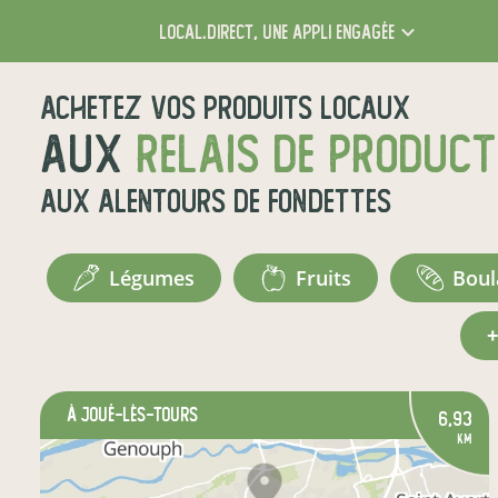
local.direct,
une appli engagée
Achetez vos produits locaux
aux
relais de produc
aux alentours de
Fondettes
légumes
fruits
bou
à Joué-lès-Tours
6,93
km