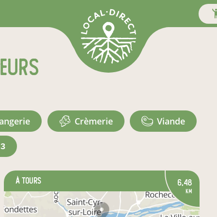
teurs
langerie
crèmerie
viande
+3
à Tours
6,48
km