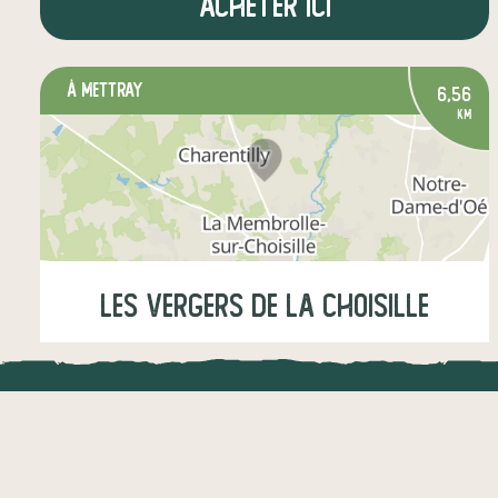
Acheter ici
à Mettray
6,56
km
les vergers de la Choisille
Vendredi
14:30-19:00
Samedi
09:00-12:00
LOCAL.DIRE
Vraiment loca
viande