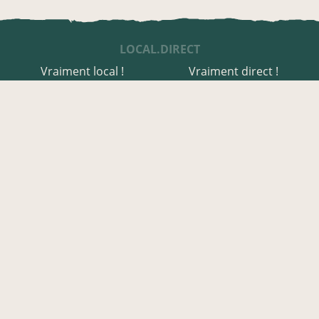
LOCAL.DIRECT
Vraiment local !
Vraiment direct !
UNE APPLI ENGAGÉE
Une appli à prix libre
Des relais de producteurs
Une appli co-construite
Des co-livraisons
EN HAUTES-PYRÉNÉES