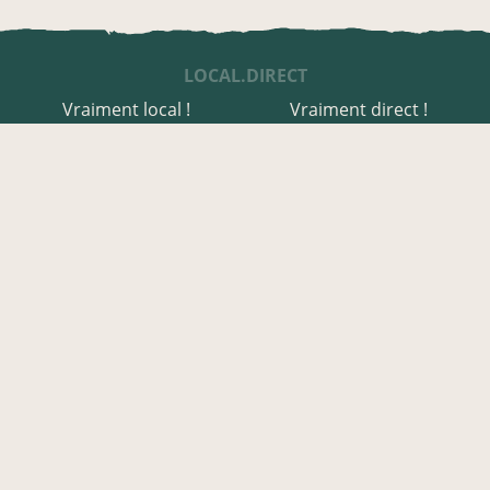
LOCAL.DIRECT
Vraiment local !
Vraiment direct !
UNE APPLI ENGAGÉE
Une appli à prix libre
Des relais de producteurs
Une appli co-construite
Des co-livraisons
EN HAUTE-CORSE