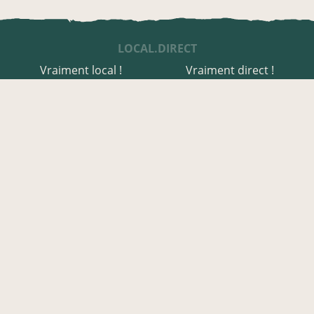
LOCAL.DIRECT
Vraiment local !
Vraiment direct !
UNE APPLI ENGAGÉE
Une appli à prix libre
Des relais de producteurs
Une appli co-construite
Des co-livraisons
EN SAVOIE