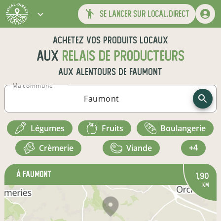
se lancer sur local.direct
Achetez vos produits locaux
aux
relais de producteurs
aux alentours de
Faumont
Ma commune
légumes
fruits
boulangerie
crèmerie
viande
+4
à Faumont
1,90
km