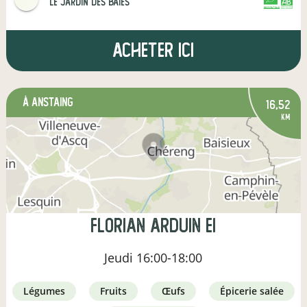
Le Jardin des Baies
CERTIFIÉ PAR FR-BIO-01
AGRICULTURE FRANCE
Acheter ici
à Anstaing
16,52
km
Florian Arduin EI
Jeudi
16:00-18:00
légumes
fruits
œufs
épicerie salée