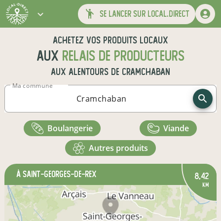
se lancer sur local.direct
Achetez vos produits locaux
aux
relais de producteurs
aux alentours de
Cramchaban
Ma commune
boulangerie
viande
autres produits
à Saint-Georges-de-Rex
8,42
km