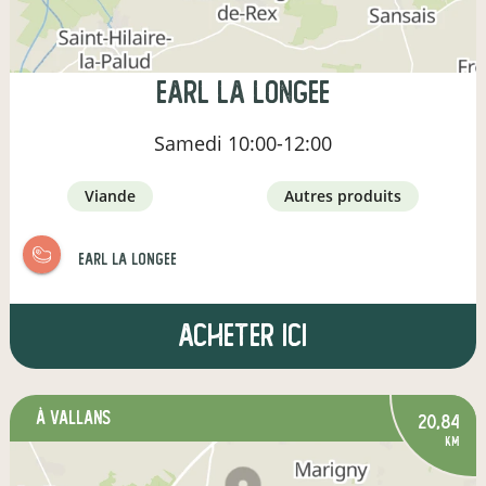
earl la longee
Samedi
10:00-12:00
viande
autres produits
earl la longee
Acheter ici
à VALLANS
20,84
km