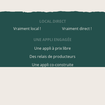
LOCAL.DIRECT
Vraiment local !
Vraiment direct !
UNE APPLI ENGAGÉE
Une appli à prix libre
Des relais de producteurs
Une appli co-construite
Des co-livraisons
EN CHARENTE-MARITIME