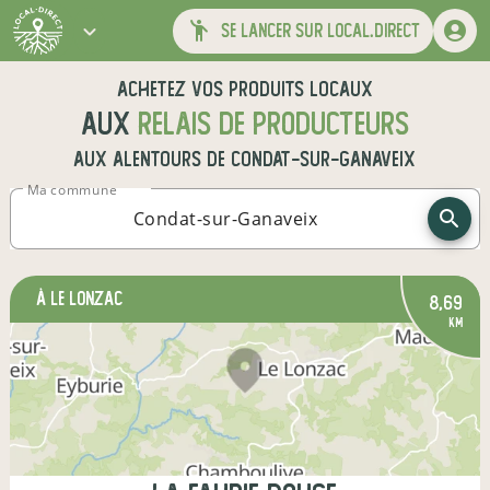
se lancer sur local.direct
Achetez vos produits locaux
aux
relais de producteurs
aux alentours de
Condat-sur-Ganaveix
Ma commune
à Le Lonzac
8,69
km