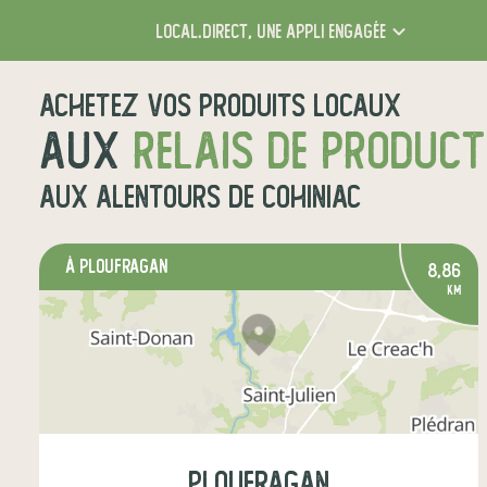
local.direct,
une appli engagée
Achetez vos produits locaux
aux
relais de produc
aux alentours de
Cohiniac
à Ploufragan
8,86
km
Ploufragan