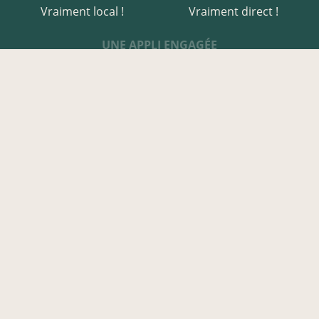
Vraiment local !
Vraiment direct !
UNE APPLI ENGAGÉE
Une appli à prix libre
Des relais de producteurs
Une appli co-construite
Des co-livraisons
EN CÔTE-D'OR