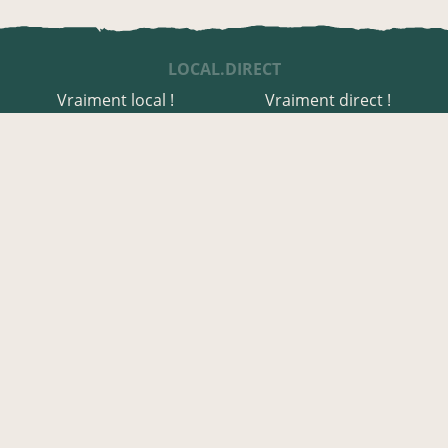
LOCAL.DIRECT
Vraiment local !
Vraiment direct !
UNE APPLI ENGAGÉE
Une appli à prix libre
Des relais de producteurs
Une appli co-construite
Des co-livraisons
EN LOIRE