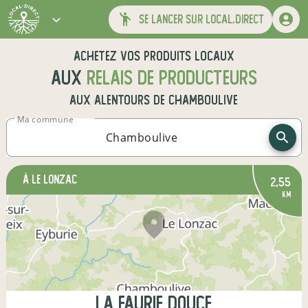
se lancer sur local.direct
Achetez vos produits locaux
aux
relais de producteurs
aux alentours de
Chamboulive
Ma commune
à Le Lonzac
2,55
km
La Faurie Douce