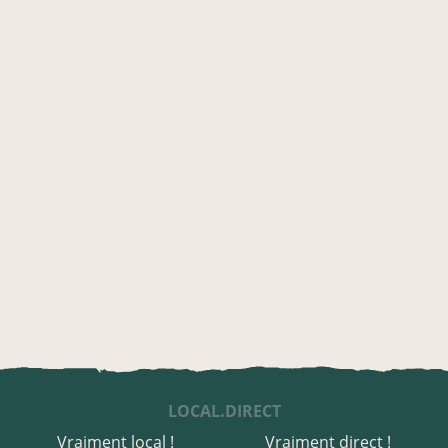
LOCAL.DIRECT
Vraiment local !
Vraiment direct !