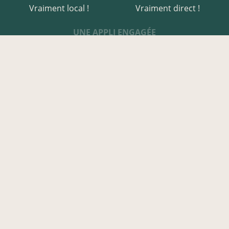
Vraiment local !
Vraiment direct !
UNE APPLI ENGAGÉE
Une appli à prix libre
Des relais de producteurs
Une appli co-construite
Des co-livraisons
EN CREUSE