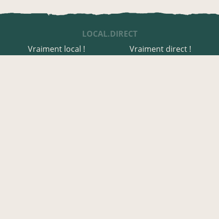
LOCAL.DIRECT
Vraiment local !
Vraiment direct !
UNE APPLI ENGAGÉE
Une appli à prix libre
Des relais de producteurs
Une appli co-construite
Des co-livraisons
EN CANTAL