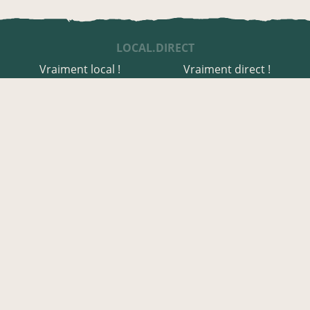
LOCAL.DIRECT
Vraiment local !
Vraiment direct !
UNE APPLI ENGAGÉE
Une appli à prix libre
Des relais de producteurs
Une appli co-construite
Des co-livraisons
EN AVEYRON