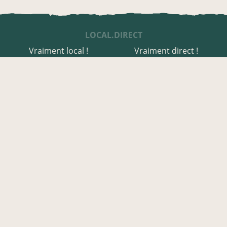
LOCAL.DIRECT
Vraiment local !
Vraiment direct !
UNE APPLI ENGAGÉE
Une appli à prix libre
Des relais de producteurs
Une appli co-construite
Des co-livraisons
EN AVEYRON