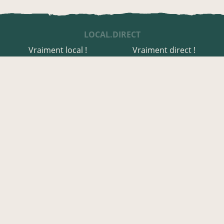
LOCAL.DIRECT
Vraiment local !
Vraiment direct !
UNE APPLI ENGAGÉE
Une appli à prix libre
Des relais de producteurs
Une appli co-construite
Des co-livraisons
EN HAUTE-CORSE