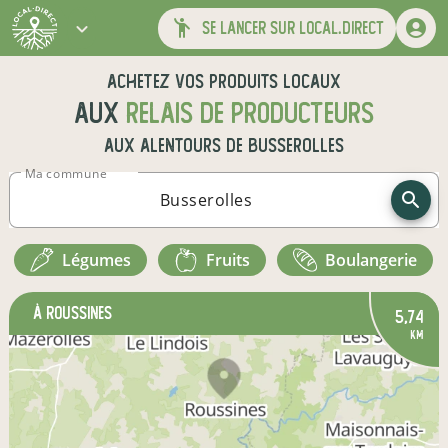
se lancer sur local.direct
Achetez vos produits locaux
aux
relais de producteurs
aux alentours de
Busserolles
Ma commune
légumes
fruits
boulangerie
à Roussines
5,74
km