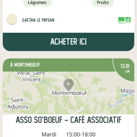
légumes
fruits
Gaëtan le paysan
CERTIFIÉ PAR
AGRICULTURE FRANCE
Acheter ici
à Montembœuf
13,18
km
Asso So'Boeuf - Café associatif
Mardi
15:00-18:00