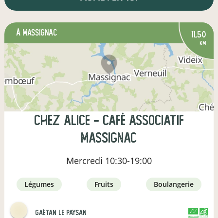
à Massignac
11,50
km
Chez Alice - café associatif
Massignac
Mercredi
10:30-19:00
légumes
fruits
boulangerie
Gaëtan le paysan
CERTIFIÉ PAR
AGRICULTURE FRANCE