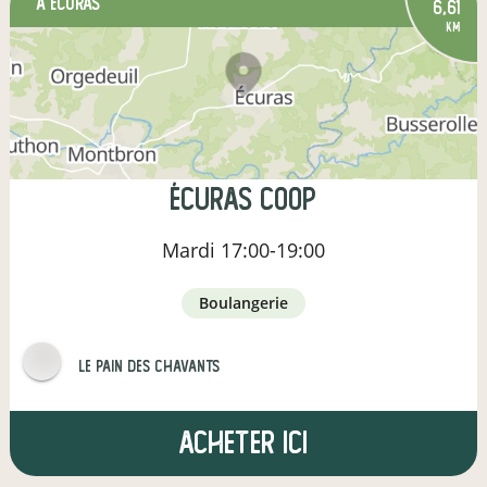
à Écuras
6,61
km
Écuras Coop
Mardi
17:00-19:00
boulangerie
Le pain des Chavants
Acheter ici