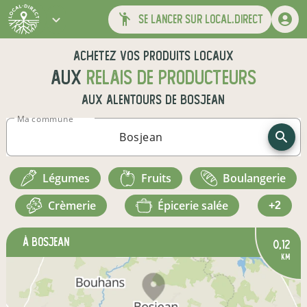
se lancer sur local.direct
Achetez vos produits locaux
aux
relais de producteurs
aux alentours de
Bosjean
Ma commune
légumes
fruits
boulangerie
crèmerie
épicerie salée
+2
à Bosjean
0,12
km