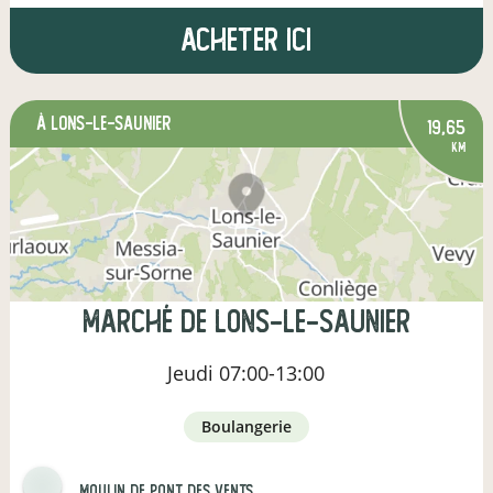
Acheter ici
à Lons-le-Saunier
19,65
km
Marché de Lons-le-Saunier
Jeudi
07:00-13:00
boulangerie
Moulin de Pont des Vents