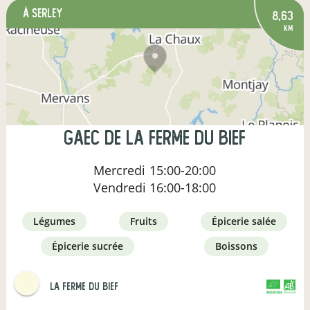
à Serley
8,63
km
gaec de la ferme du bief
Mercredi
15:00-20:00
Vendredi
16:00-18:00
légumes
fruits
épicerie salée
épicerie sucrée
boissons
La Ferme du Bief
CERTIFIÉ PAR FR-BIO-01
AGRICULTURE FRANCE