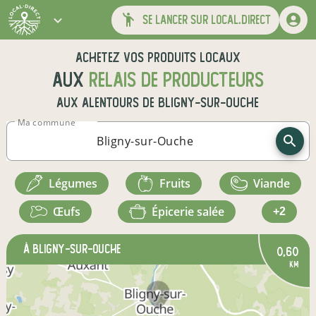
se lancer sur local.direct
Achetez vos produits locaux
aux
relais de producteurs
aux alentours de
Bligny-sur-Ouche
Ma commune
légumes
fruits
viande
œufs
épicerie salée
+2
à Bligny-sur-Ouche
0,60
km