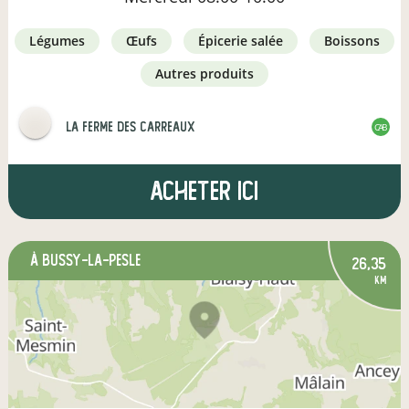
légumes
œufs
épicerie salée
boissons
autres produits
La Ferme des Carreaux
CAB
Acheter ici
à Bussy-la-Pesle
26,35
km