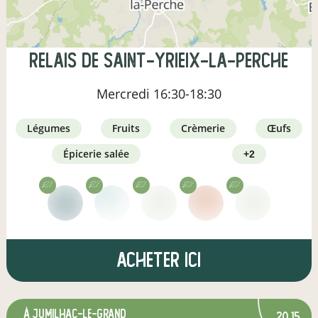
Relais de Saint-Yrieix-la-Perche
Mercredi
16:30-18:30
légumes
fruits
crèmerie
œufs
épicerie salée
+2
Acheter ici
à Jumilhac-le-Grand
20,15