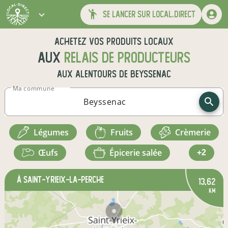
se lancer sur local.direct
Achetez vos produits locaux
aux
relais de producteurs
aux alentours de
Beyssenac
Ma commune
légumes
fruits
crèmerie
œufs
épicerie salée
+2
à Saint-Yrieix-la-Perche
13,62
km