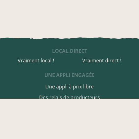
LOCAL.DIRECT
Vraiment local !
Vraiment direct !
UNE APPLI ENGAGÉE
Une appli à prix libre
Des relais de producteurs
Une appli co-construite
Des co-livraisons
EN CORRÈZE