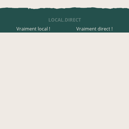
LOCAL.DIRECT
Vraiment local !
Vraiment direct !
UNE APPLI ENGAGÉE
Une appli à prix libre
Des relais de producteurs
Une appli co-construite
Des co-livraisons
EN JURA