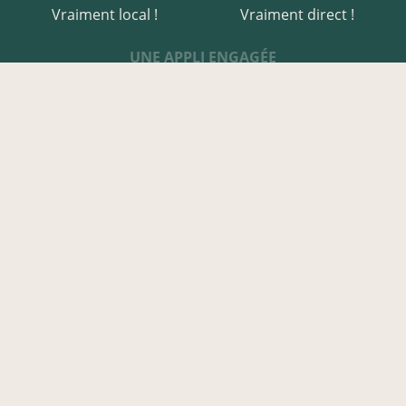
Vraiment local !
Vraiment direct !
UNE APPLI ENGAGÉE
Une appli à prix libre
Des relais de producteurs
Une appli co-construite
Des co-livraisons
EN CREUSE