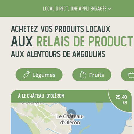
local.direct,
une appli engagée
Achetez vos produits locaux
aux
relais de produc
aux alentours de
Angoulins
légumes
fruits
à Le Château-d'Oléron
25,40
km