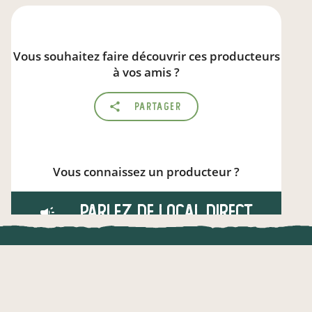
Vous souhaitez faire découvrir ces producteurs
à vos amis ?
Partager
Vous connaissez un producteur ?
Parlez de local.direct
UNE APPLI ENGAGÉE
CT
l !
Une appli à prix libre