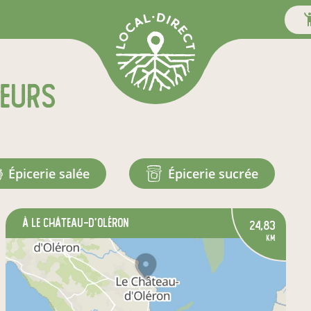
teurs
épicerie salée
épicerie sucrée
à Le Château-d'Oléron
24,83
km