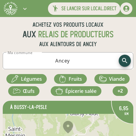
se lancer sur local.direct
Achetez vos produits locaux
aux
relais de producteurs
aux alentours de
Ancey
Ma commune
légumes
fruits
viande
œufs
épicerie salée
+2
à Bussy-la-Pesle
6,95
km