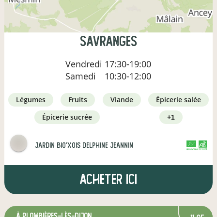
Savranges
Vendredi
17:30-19:00
Samedi
10:30-12:00
légumes
fruits
viande
épicerie salée
épicerie sucrée
+1
JARDIN BIO'XOIS Delphine Jeannin
CERTIFIÉ PAR FR-BIO-01
AGRICULTURE FRANCE
Acheter ici
à Plombières-lès-Dijon