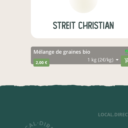
STREIT Christian
mélange de graines bio
CERTIFIÉ PAR 
AGRICULTURE
1 kg (2€/kg)
2,00 €
LOCAL.DIREC