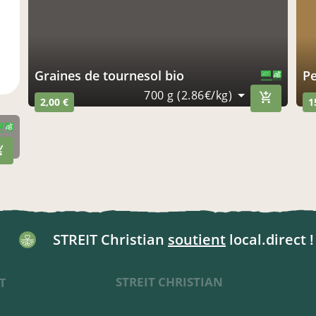
graines de tournesol bio
p
CERTIFIÉ PAR FR-BIO-16
AGRICULTURE FRANCE
700 g (2.86€/kg)
2,00 €
1
FR-BIO-16
 FRANCE
STREIT Christian
soutient
local.direct !
STREIT CHRISTIAN
T