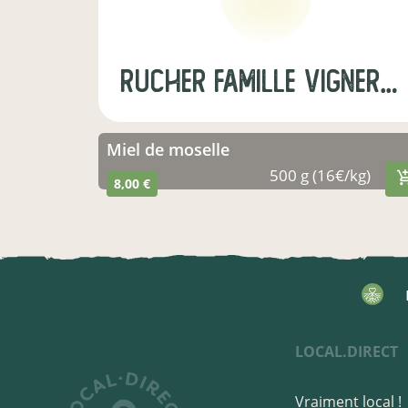
rucher famille vigneron - honapi
Miel de moselle
500 g (16€/kg)
8,00 €
LOCAL.DIRECT
Vraiment local !