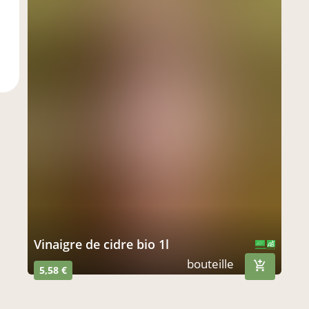
vinaigre de cidre bio 1l
CERTIFIÉ PAR FR-BIO-01
AGRICULTURE FRANCE
bouteille
5,58 €