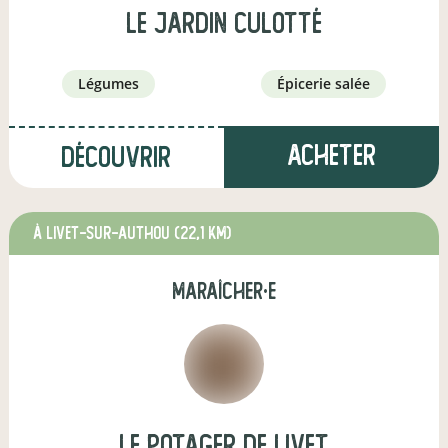
Le jardin Culotté
légumes
épicerie salée
Acheter
Découvrir
à Livet-sur-Authou
(22,1 km)
maraîcher·e
Le Potager de Livet