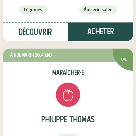
légumes
épicerie salée
Acheter
Découvrir
à Roumare
(30,4 km)
CAB
maraîcher·e
philippe thomas