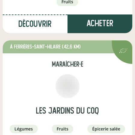
fruits
Acheter
Découvrir
à Ferrières-Saint-Hilaire
(42,6 km)
maraîcher·e
les jardins du coq
légumes
fruits
épicerie salée