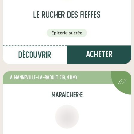
Le Rucher des Fieffes
épicerie sucrée
Acheter
Découvrir
à Manneville-la-Raoult
(19,4 km)
maraîcher·e