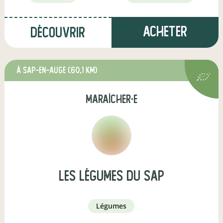
Acheter
Découvrir
à Sap-en-Auge
(60,1 km)
maraîcher·e
Les Légumes du Sap
légumes