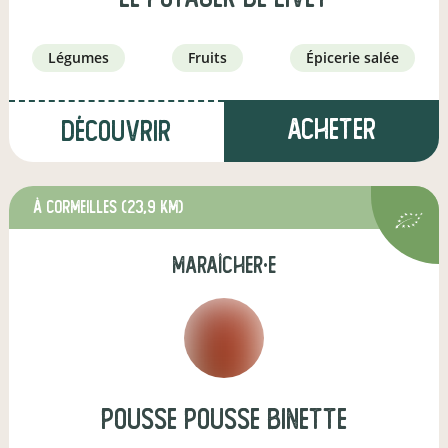
légumes
fruits
épicerie salée
Acheter
Découvrir
à Cormeilles
(23,9 km)
maraîcher·e
Pousse pousse binette