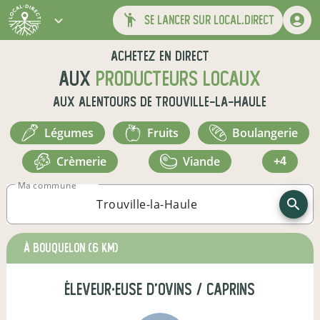
se lancer sur local.direct
Achetez en direct
aux
producteurs locaux
aux alentours de
Trouville-la-Haule
légumes
fruits
boulangerie
crèmerie
viande
+4
Ma commune
à Bouquelon
(6 km)
éleveur·euse d'ovins / caprins