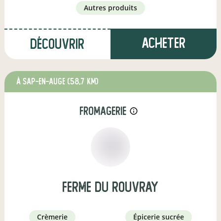
autres produits
Acheter
Découvrir
à Sap-en-Auge
(58,7 km)
fromagerie
info_outline
Ferme du rouvray
crèmerie
épicerie sucrée