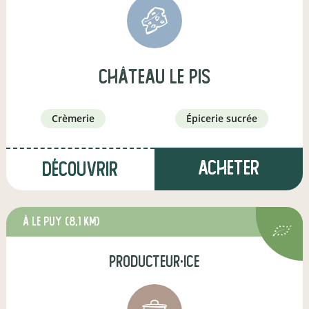
Château Le Pis
crèmerie
épicerie sucrée
Acheter
Découvrir
à Le Puy
(8,1 km)
producteur·ice