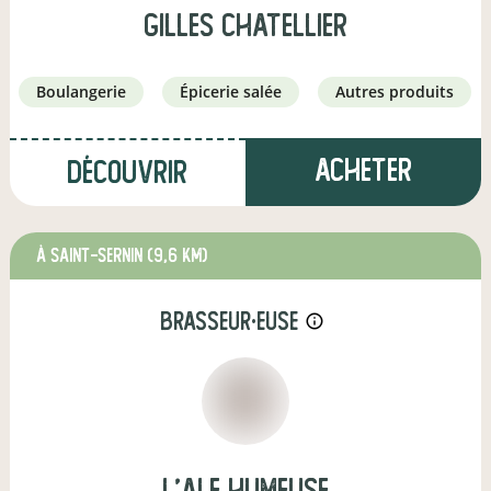
Gilles Chatellier
boulangerie
épicerie salée
autres produits
Acheter
Découvrir
à saint-sernin
(9,6 km)
brasseur·euse
info_outline
L'Ale Humeuse