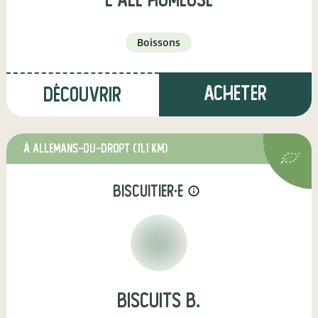
boissons
Acheter
Découvrir
à Allemans-du-Dropt
(11,1 km)
biscuitier·e
info_outline
biscuits b.