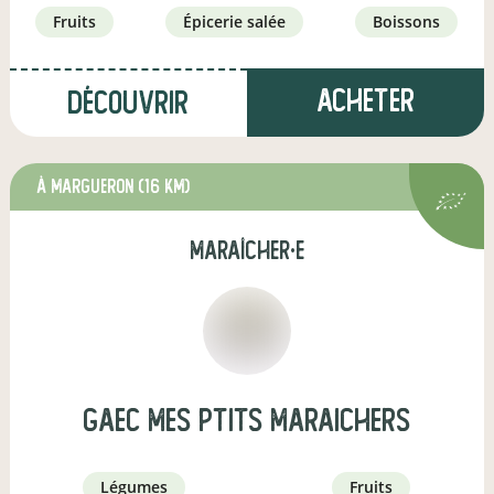
fruits
épicerie salée
boissons
Acheter
Découvrir
à Margueron
(16 km)
maraîcher·e
gaec Mes ptits maraichers
légumes
fruits