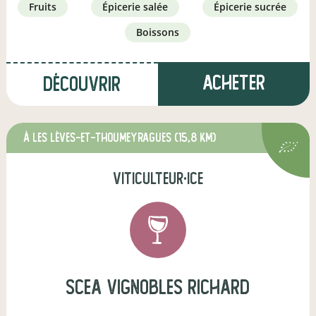
fruits
épicerie salée
épicerie sucrée
boissons
Acheter
Découvrir
à Les Lèves-et-Thoumeyragues
(15,8 km)
viticulteur·ice
scea vignobles richard