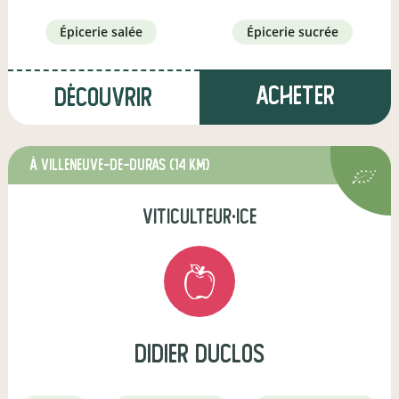
épicerie salée
épicerie sucrée
Acheter
Découvrir
à Villeneuve-de-Duras
(14 km)
viticulteur·ice
didier duclos