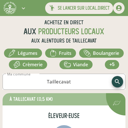
se lancer sur local.direct
Achetez en direct
aux
producteurs locaux
aux alentours de
Taillecavat
légumes
fruits
boulangerie
crèmerie
viande
+5
Ma commune
à Taillecavat
(0,5 km)
éleveur·euse