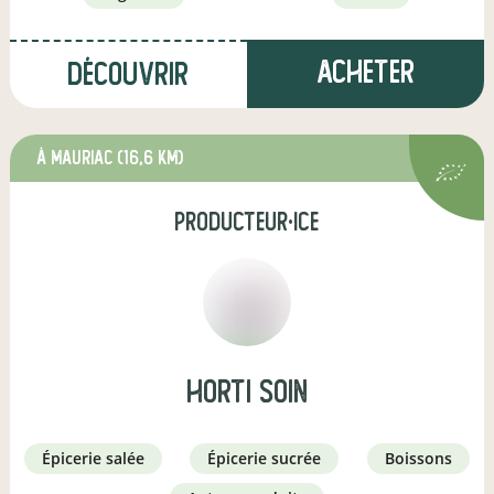
Acheter
Découvrir
à Mauriac
(16,6 km)
producteur·ice
Horti soin
épicerie salée
épicerie sucrée
boissons