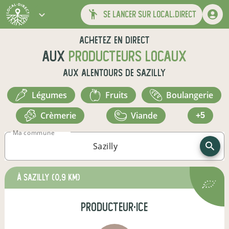
se lancer sur local.direct
Achetez en direct
aux
producteurs locaux
aux alentours de
Sazilly
légumes
fruits
boulangerie
crèmerie
viande
+5
Ma commune
à Sazilly
(0,9 km)
producteur·ice