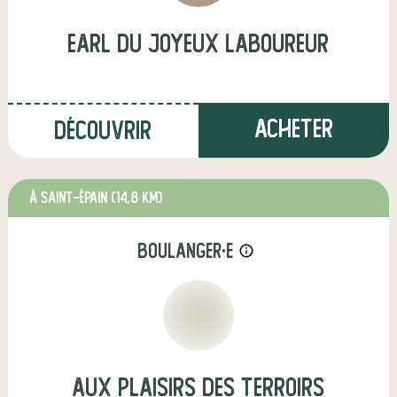
earl du joyeux laboureur
Acheter
Découvrir
à Saint-Épain
(14,8 km)
boulanger·e
info_outline
Aux Plaisirs des Terroirs