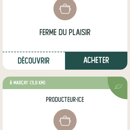
Ferme du Plaisir
Acheter
Découvrir
à Marçay
(11,8 km)
producteur·ice