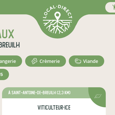
aux
Breuilh
langerie
crèmerie
viande
+5
à Saint-Antoine-de-Breuilh
(2,3 km)
viticulteur·ice