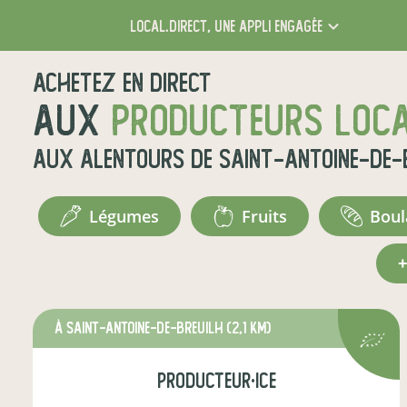
local.direct,
une appli engagée
Achetez en direct
aux
producteurs loc
aux alentours de
Saint-Antoine-de-
légumes
fruits
bou
à Saint-Antoine-de-Breuilh
(2,1 km)
producteur·ice