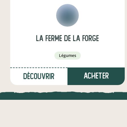
La Ferme de la Forge
légumes
Acheter
Découvrir
LOCAL.DIRE
à Vélines
(4,4 km)
Vraiment loca
artisan·e