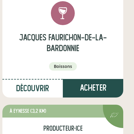
jacques faurichon-de-la-
bardonnie
boissons
Acheter
Découvrir
à Eynesse
(3,2 km)
producteur·ice