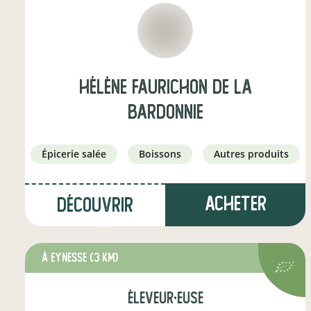
Hélène faurichon de la
bardonnie
épicerie salée
boissons
autres produits
Acheter
Découvrir
à Eynesse
(3 km)
éleveur·euse