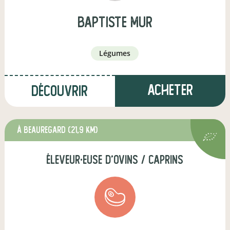
Baptiste Mur
légumes
Acheter
Découvrir
à Beauregard
(21,9 km)
éleveur·euse d'ovins / caprins