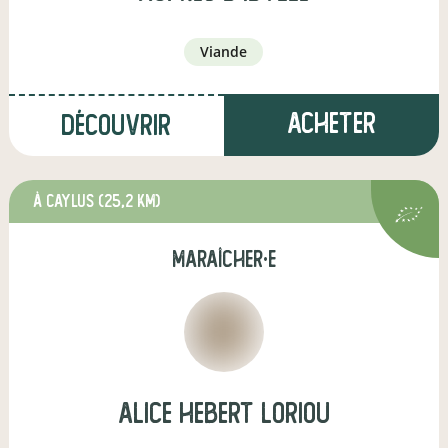
viande
Acheter
Découvrir
à Caylus
(25,2 km)
maraîcher·e
alice hebert loriou