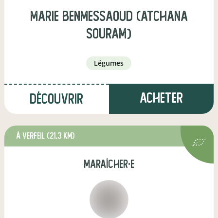
marie benmessaoud (atchana
souram)
légumes
Acheter
Découvrir
à Verfeil
(21,3 km)
maraîcher·e