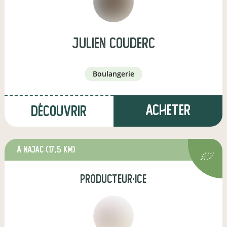
julien couderc
boulangerie
Acheter
Découvrir
à Najac
(17,5 km)
producteur·ice