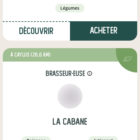
légumes
Acheter
Découvrir
à Caylus
(26,6 km)
brasseur·euse
info_outline
la cabane