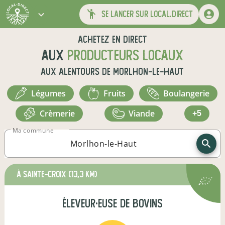
se lancer sur local.direct
Achetez en direct
aux
producteurs locaux
aux alentours de
Morlhon-le-Haut
légumes
fruits
boulangerie
crèmerie
viande
+5
Ma commune
à Sainte-Croix
(13,3 km)
éleveur·euse de bovins