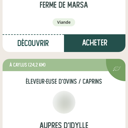
Ferme de Marsa
viande
Acheter
Découvrir
à Caylus
(24,2 km)
éleveur·euse d'ovins / caprins
aupres d'idylle