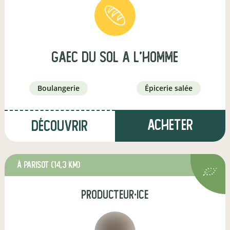
gaec du sol a l'homme
boulangerie
épicerie salée
Acheter
Découvrir
à Parisot
(14,3 km)
producteur·ice