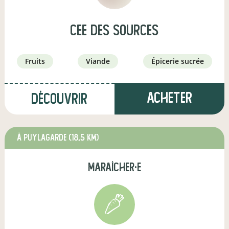
cee des sources
fruits
viande
épicerie sucrée
Acheter
Découvrir
à Puylagarde
(18,5 km)
maraîcher·e