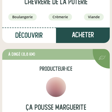
Chèvrerie de la Poterie
boulangerie
crèmerie
viande
Acheter
Découvrir
à Dingé
(8,8 km)
producteur·ice
Ça pousse marguerite