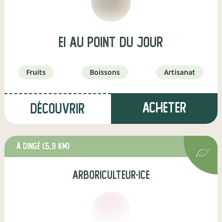
EI Au point du jour
fruits
boissons
artisanat
Acheter
Découvrir
à Dingé
(5,9 km)
arboriculteur·ice