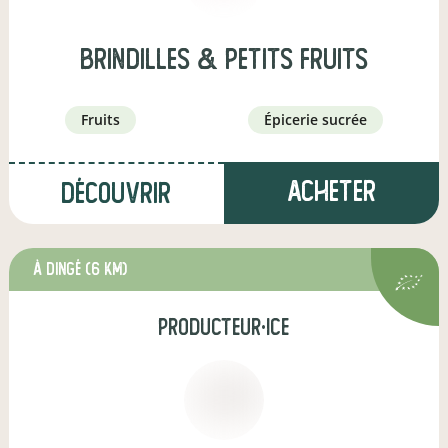
Brindilles & Petits fruits
fruits
épicerie sucrée
Acheter
Découvrir
à Dingé
(6 km)
producteur·ice