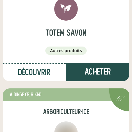
totem savon
autres produits
Acheter
Découvrir
à Dingé
(5,6 km)
arboriculteur·ice