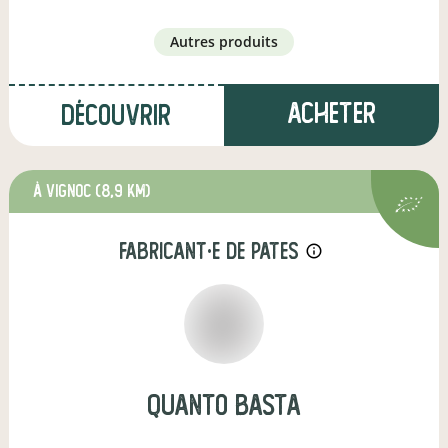
autres produits
Acheter
Découvrir
à Vignoc
(8,9 km)
fabricant·e de pates
info_outline
quanto basta