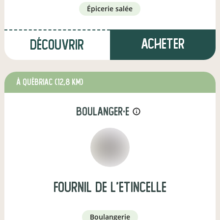
épicerie salée
Acheter
Découvrir
à Québriac
(12,8 km)
boulanger·e
info_outline
Fournil de l'Etincelle
boulangerie