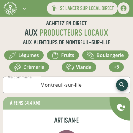
se lancer sur local.direct
Achetez en direct
aux
producteurs locaux
aux alentours de
Montreuil-sur-Ille
légumes
fruits
boulangerie
crèmerie
viande
+5
Ma commune
à Feins
(4,4 km)
artisan·e