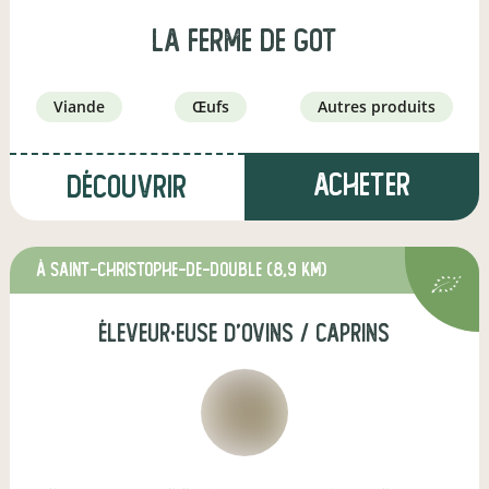
La ferme de Got
viande
œufs
autres produits
Acheter
Découvrir
à Saint-Christophe-de-Double
(8,9 km)
éleveur·euse d'ovins / caprins