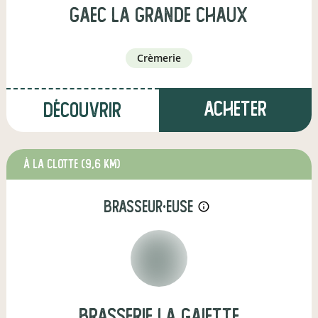
gaec la grande chaux
crèmerie
Acheter
Découvrir
à La Clotte
(9,6 km)
brasseur·euse
info_outline
Brasserie la gaiette