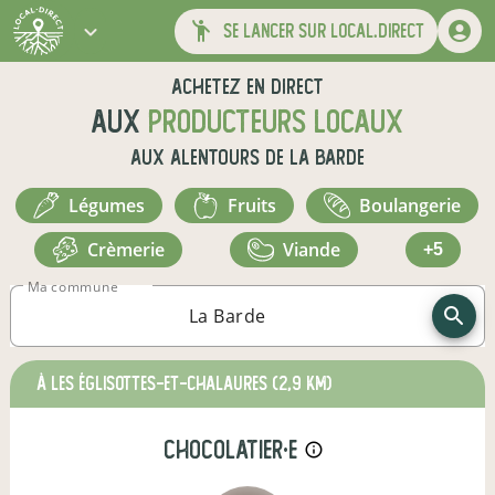
se lancer sur local.direct
Achetez en direct
aux
producteurs locaux
aux alentours de
La Barde
légumes
fruits
boulangerie
crèmerie
viande
+5
Ma commune
à Les Églisottes-et-Chalaures
(2,9 km)
chocolatier·e
info_outline