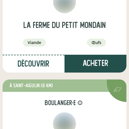
La Ferme du Petit Mondain
viande
œufs
Acheter
Découvrir
à Saint-Aigulin
(6 km)
boulanger·e
info_outline