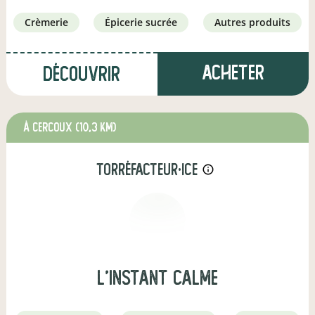
crèmerie
épicerie sucrée
autres produits
Acheter
Découvrir
à Cercoux
(10,3 km)
torréfacteur·ice
info_outline
L'Instant Calme