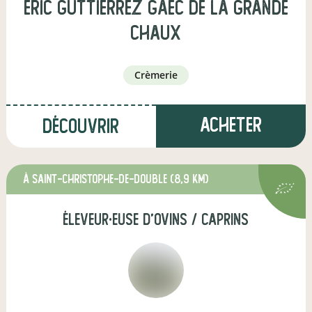
eric guttierrez GAEC DE LA GRANDE
CHAUX
crèmerie
Acheter
Découvrir
à Saint-Christophe-de-Double
(8,9 km)
éleveur·euse d'ovins / caprins