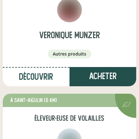
veronique munzer
autres produits
Acheter
Découvrir
à Saint-Aigulin
(6 km)
éleveur·euse de volailles