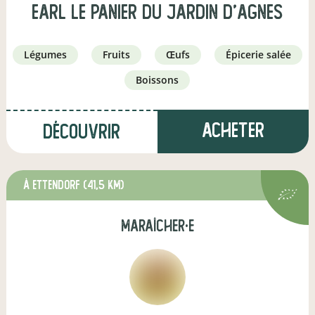
EARL le panier du jardin d'agnes
légumes
fruits
œufs
épicerie salée
boissons
Acheter
Découvrir
à Ettendorf
(41,5 km)
maraîcher·e