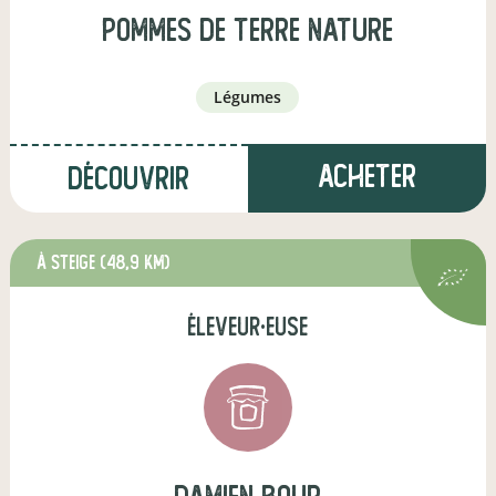
Pommes de Terre Nature
légumes
Acheter
Découvrir
à Steige
(48,9 km)
éleveur·euse