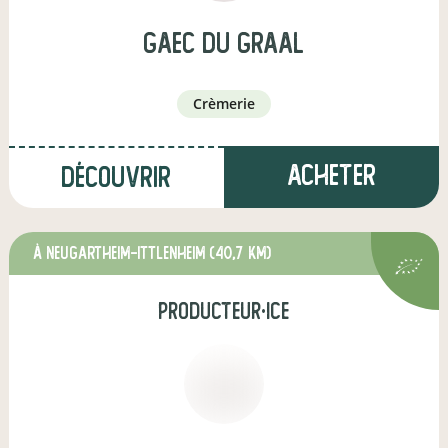
GAEC du GRAAL
crèmerie
Acheter
Découvrir
à Neugartheim-Ittlenheim
(40,7 km)
producteur·ice