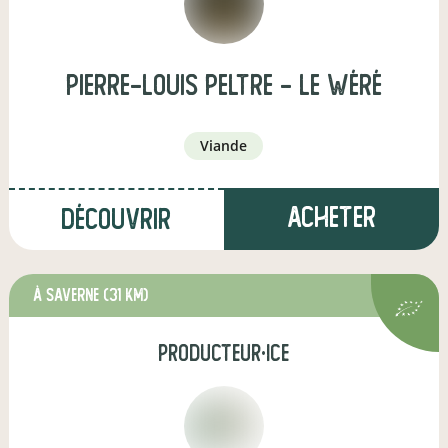
Pierre-Louis Peltre - Le Wéré
viande
Acheter
Découvrir
à Saverne
(31 km)
producteur·ice