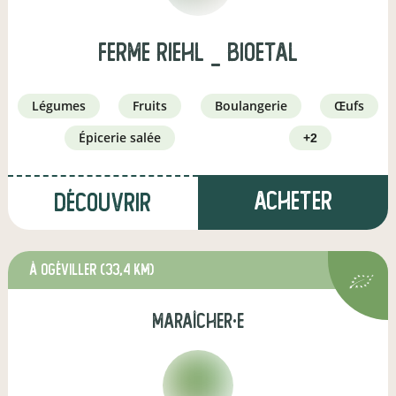
Ferme Riehl _ BioEtal
légumes
fruits
boulangerie
œufs
épicerie salée
+2
Acheter
Découvrir
à Ogéviller
(33,4 km)
maraîcher·e