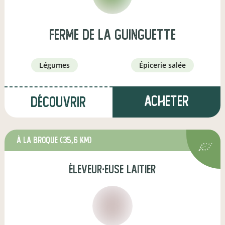
ferme de la Guinguette
légumes
épicerie salée
Acheter
Découvrir
à La Broque
(35,6 km)
éleveur·euse laitier