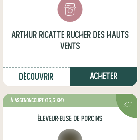
arthur ricatte rucher des hauts
vents
Acheter
Découvrir
à Assenoncourt
(16,5 km)
éleveur·euse de porcins