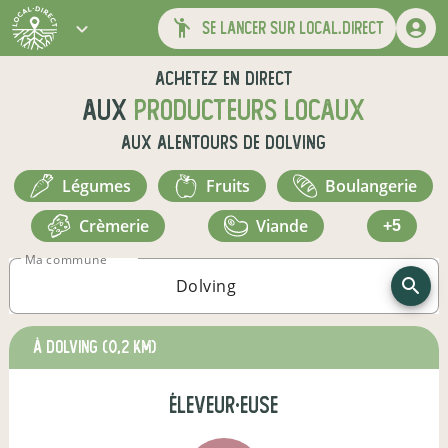
se lancer sur local.direct
Achetez en direct
aux
producteurs locaux
aux alentours de
Dolving
légumes
fruits
boulangerie
crèmerie
viande
+5
Ma commune
à Dolving
(0,2 km)
éleveur·euse