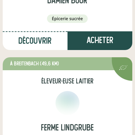
damien bour
épicerie sucrée
Acheter
Découvrir
à Breitenbach
(49,6 km)
éleveur·euse laitier
ferme Lindgrube