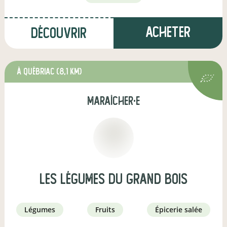
Acheter
Découvrir
à Québriac
(8,1 km)
maraîcher·e
Les Légumes du Grand Bois
légumes
fruits
épicerie salée