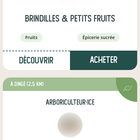
Brindilles & Petits fruits
fruits
épicerie sucrée
Acheter
Découvrir
à Dingé
(2,5 km)
arboriculteur·ice