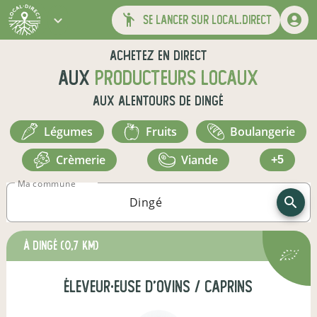
se lancer sur local.direct
Achetez en direct
aux
producteurs locaux
aux alentours de
Dingé
légumes
fruits
boulangerie
crèmerie
viande
+5
Ma commune
à Dingé
(0,7 km)
éleveur·euse d'ovins / caprins