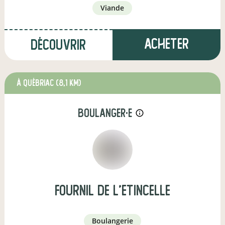
viande
Acheter
Découvrir
à Québriac
(8,1 km)
boulanger·e
info_outline
Fournil de l'Etincelle
boulangerie