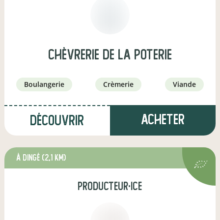
Chèvrerie de la Poterie
boulangerie
crèmerie
viande
Acheter
Découvrir
à Dingé
(2,1 km)
producteur·ice