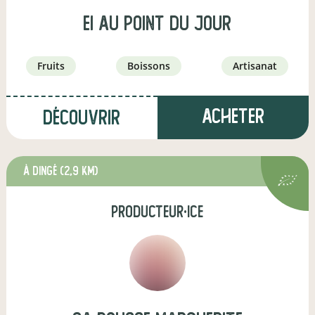
EI Au point du jour
fruits
boissons
artisanat
Acheter
Découvrir
à Dingé
(2,9 km)
producteur·ice