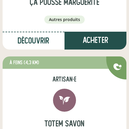
Ça pousse marguerite
autres produits
Acheter
Découvrir
à Feins
(4,3 km)
artisan·e
totem savon