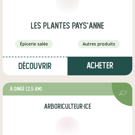
les plantes pays'anne
épicerie salée
autres produits
Acheter
Découvrir
à Dingé
(2,5 km)
arboriculteur·ice