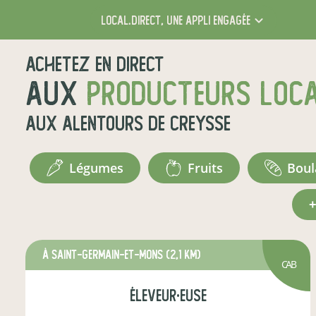
local.direct,
une appli engagée
Achetez en direct
aux
producteurs loc
aux alentours de
Creysse
légumes
fruits
bou
à Saint-Germain-et-Mons
(2,1 km)
CAB
éleveur·euse