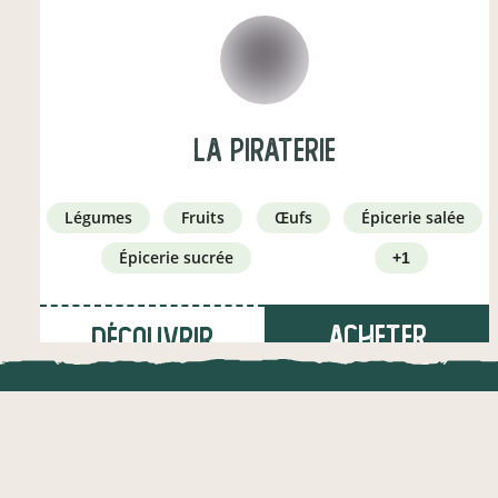
la piraterie
légumes
fruits
œufs
épicerie salée
épicerie sucrée
+1
Acheter
Découvrir
LOCAL.DIRE
à lamonzie-montastruc
(4,7 km)
Vraiment loca
maraîcher·e