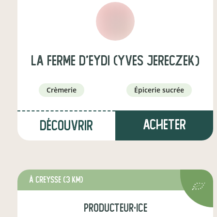
La Ferme d'Eydi (Yves JERECZEK)
crèmerie
épicerie sucrée
Acheter
Découvrir
à creysse
(3 km)
producteur·ice