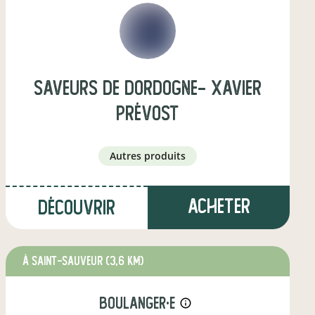
saveurs de dordogne- Xavier
Prévost
autres produits
Acheter
Découvrir
à Saint-Sauveur
(3,6 km)
boulanger·e
info_outline