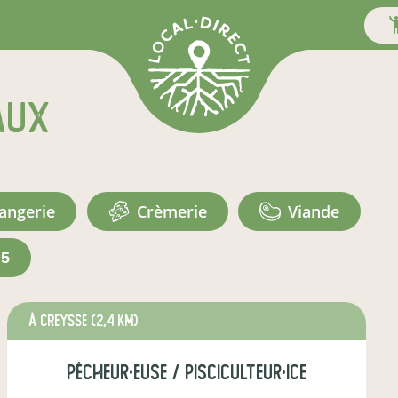
aux
langerie
crèmerie
viande
+5
à creysse
(2,4 km)
pêcheur·euse / pisciculteur·ice