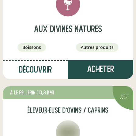
Aux Divines Natures
boissons
autres produits
Acheter
Découvrir
à Le Pellerin
(13,8 km)
éleveur·euse d'ovins / caprins