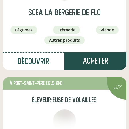
SCEA La bergerie de flo
légumes
crèmerie
viande
autres produits
Acheter
Découvrir
à Port-Saint-Père
(17,5 km)
éleveur·euse de volailles