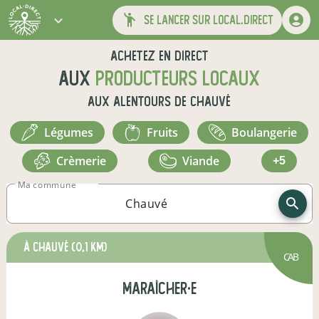
se lancer sur local.direct
Achetez en direct
aux
producteurs locaux
aux alentours de
Chauvé
légumes
fruits
boulangerie
crèmerie
viande
+5
Ma commune
à Chauvé
(0,1 km)
CAB
maraîcher·e