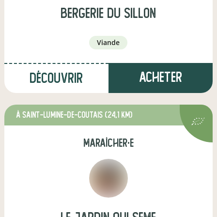
bergerie du sillon
viande
Acheter
Découvrir
à Saint-Lumine-de-Coutais
(24,1 km)
maraîcher·e