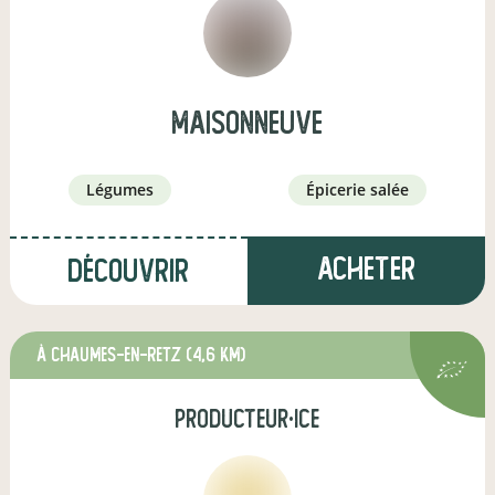
MAISONNEUVE
légumes
épicerie salée
Acheter
Découvrir
à Chaumes-en-Retz
(4,6 km)
producteur·ice