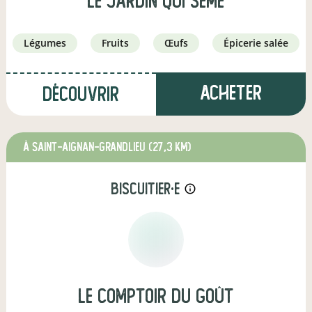
le jardin qui seme
légumes
fruits
œufs
épicerie salée
Acheter
Découvrir
à Saint-Aignan-Grandlieu
(27,3 km)
biscuitier·e
info_outline
Le comptoir du goût