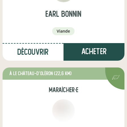
earl bonnin
viande
Acheter
Découvrir
à Le Château-d'Oléron
(22,6 km)
maraîcher·e