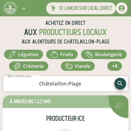
se lancer sur local.direct
Achetez en direct
aux
producteurs locaux
aux alentours de
Châtelaillon-Plage
légumes
fruits
boulangerie
crèmerie
viande
+4
Ma commune
à Angoulins
(3,2 km)
producteur·ice