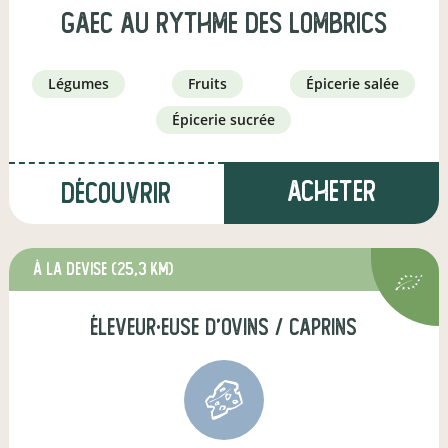
GAEC Au Rythme des lombrics
légumes
fruits
épicerie salée
épicerie sucrée
Acheter
Découvrir
à La Devise
(25,3 km)
éleveur·euse d'ovins / caprins