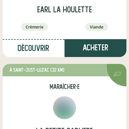
earl la houlette
crèmerie
viande
Acheter
Découvrir
à Saint-Just-Luzac
(32 km)
maraîcher·e