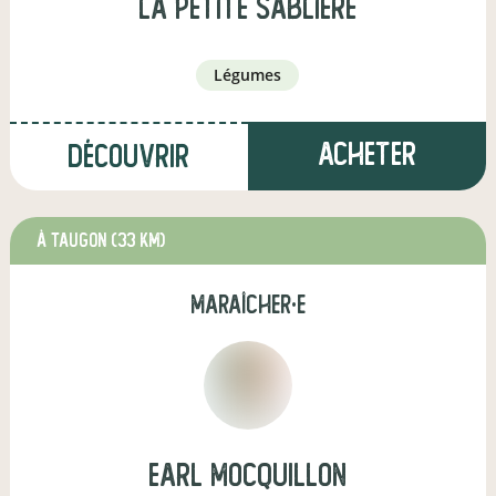
LA PETITE SABLIERE
légumes
Acheter
Découvrir
à Taugon
(33 km)
maraîcher·e
EARL MOCQUILLON