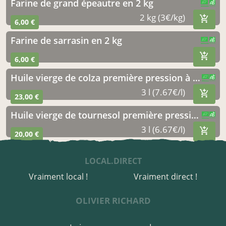
farine de grand épeautre en 2 kg
CERTIFIÉ PAR FR-BIO-01
AGRICULTURE FRANCE
2 kg (3€/kg)
6,00 €
farine de sarrasin en 2 kg
CERTIFIÉ PAR FR-BIO-01
AGRICULTURE FRANCE
6,00 €
huile vierge de colza première pression à froid. bib de 3 litres
CERTIFIÉ PAR FR-BIO-01
AGRICULTURE FRANCE
3 l (7.67€/l)
23,00 €
huile vierge de tournesol première pression à froid. bib de 3 litres
CERTIFIÉ PAR FR-BIO-01
AGRICULTURE FRANCE
3 l (6.67€/l)
20,00 €
LOCAL.DIRECT
Vraiment local !
Vraiment direct !
OLIVIER RICHARD