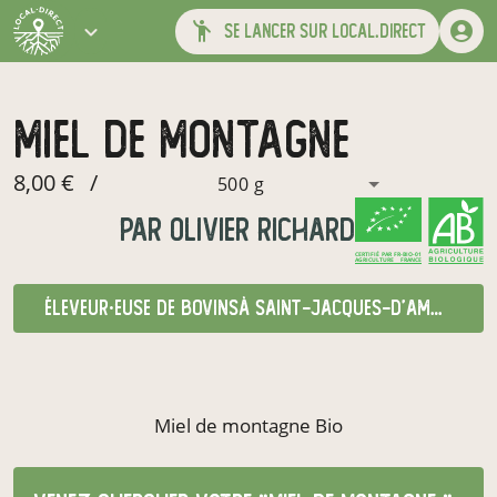
se lancer sur local.direct
miel de montagne
8,00 €
/
500 g
par
olivier richard
CERTIFIÉ PAR FR-BIO-01
AGRICULTURE FRANCE
éleveur·euse de bovins
à Saint-Jacques-d'Ambur
Miel de montagne Bio