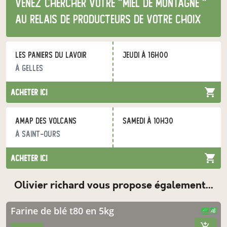
Venez chercher votre "miel de montagne "
au relais de producteurs de votre choix
Les Paniers du Lavoir
jeudi à 16h00
à Gelles
acheter ici
AMAP des Volcans
samedi à 10h30
à Saint-Ours
acheter ici
olivier richard vous propose également...
farine de blé t80 en 5kg
CERTIFIÉ PAR FR-BIO-01
AGRICULTURE FRANCE