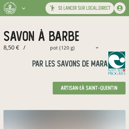
se lancer sur local.direct
savon à barbe
8,50 €
/
pot (120 g)
par
Les savons de Mara
artisan·e
à Saint-Quentin