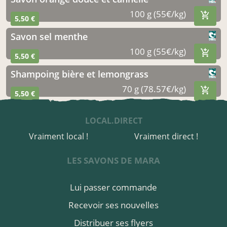
100 g (55€/kg)
5,50 €
savon sel menthe
100 g (55€/kg)
5,50 €
shampoing bière et lemongrass
70 g (78.57€/kg)
5,50 €
LOCAL.DIRECT
Vraiment local !
Vraiment direct !
LES SAVONS DE MARA
Lui passer commande
Recevoir ses nouvelles
Distribuer ses flyers