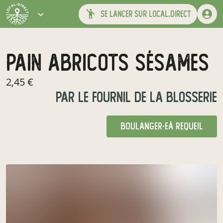
se lancer sur local.direct
pain abricots sésames
2,45 €
par
le fournil de la blosserie
boulanger·e
à requeil