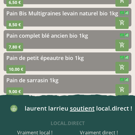
6,50 €
Pain Bis Multigraines levain naturel bio 1kg
CERTIFIÉ PAR FR-BIO-10
AGRICULTURE FRANCE
8,50 €
Pain complet blé ancien bio 1kg
CERTIFIÉ PAR FR-BIO-10
AGRICULTURE FRANCE
7,80 €
Pain de petit épeautre bio 1kg
CERTIFIÉ PAR FR-BIO-10
AGRICULTURE FRANCE
10,00 €
Pain de sarrasin 1kg
CERTIFIÉ PAR FR-BIO-10
AGRICULTURE FRANCE
9,00 €
laurent larrieu
soutient
local.direct !
LOCAL.DIRECT
Vraiment local !
Vraiment direct !