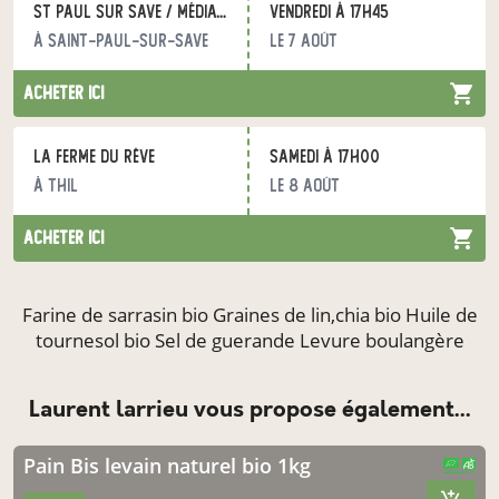
St Paul sur Save / Médiathèque - DIRECT PAYSANS
vendredi à 17h45
à Saint-Paul-sur-Save
le 7 août
acheter ici
La ferme du rêve
samedi à 17h00
à Thil
le 8 août
acheter ici
Farine de sarrasin bio Graines de lin,chia bio Huile de
tournesol bio Sel de guerande Levure boulangère
laurent larrieu vous propose également...
Pain Bis levain naturel bio 1kg
CERTIFIÉ PAR FR-BIO-10
AGRICULTURE FRANCE