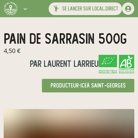
se lancer sur local.direct
Pain de sarrasin 500g
4,50 €
par
laurent larrieu
CERTIFIÉ PAR FR-BIO-10
AGRICULTURE FRANCE
producteur·ice
à Saint-Georges