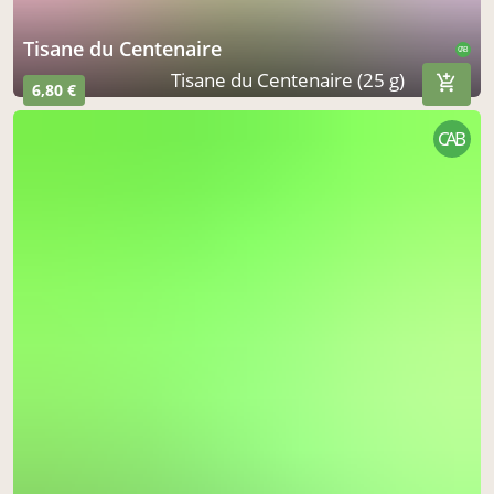
Tisane du Centenaire
CAB
Tisane du Centenaire (25 g)
6,80 €
CAB