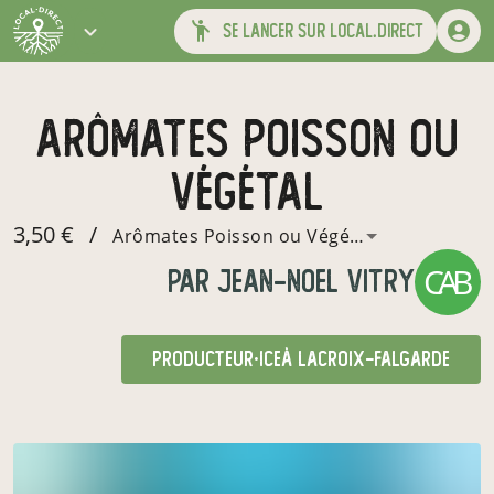
se lancer sur local.direct
Arômates Poisson ou
Végétal
3,50 €
/
Arômates Poisson ou Végétal (25 g)
CAB
par
Jean-Noel Vitry
producteur·ice
à Lacroix-Falgarde