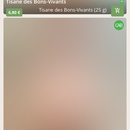
Tisane des Bons-Vivants
CAB
Tisane des Bons-Vivants (25 g)
6,80 €
CAB