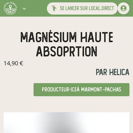
se lancer sur local.direct
magnésium haute
absoprtion
14,90 €
par
helica
producteur·ice
à Marmont-Pachas