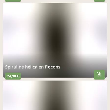
spiruline hélica en flocons
24,90 €