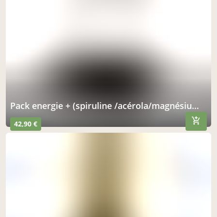
pack energie + (spiruline /acérola/magnésium) hélica
42,90 €