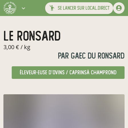
se lancer sur local.direct
le ronsard
3,00 € / kg
par
gaec du ronsard
éleveur·euse d'ovins / caprins
à champrond